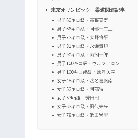
東京オリンピック 柔道関連記事
男子60キロ級・高藤直寿
男子66キロ級・阿部一二三
男子73キロ級・大野将平
男子81キロ級・永瀬貴規
男子90キロ級・向翔一郎
男子100キロ級・ウルフアロン
男子100キロ超級・原沢久喜
女子48キロ級・渡名喜風南
女子52キロ級・阿部詩
女子57kg級・芳田司
女子63キロ級・田代未来
女子78キロ級・浜田尚里