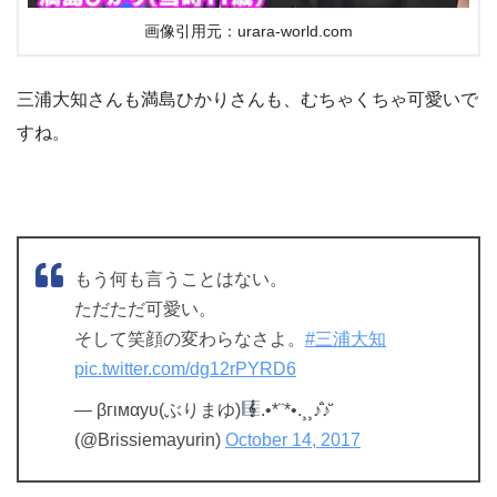
画像引用元：urara-world.com
三浦大知さんも満島ひかりさんも、むちゃくちゃ可愛いで
すね。
もう何も言うことはない。
ただただ可愛い。
そして笑顔の変わらなさよ。
#三浦大知
pic.twitter.com/dg12rPYRD6
— βгιмαуυ(ぶりまゆ)
.•*¨*•.¸¸♪̊̈♪̆̈
(@Brissiemayurin)
October 14, 2017