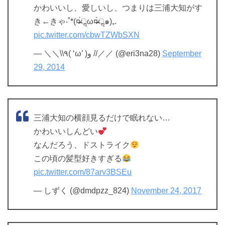
かわいいし、愛しいし、つまりは三浦大知がす
き←きゃ‧˚*(¤̴̶̷́ॢω¤̴̶̷̀ॢ๑)₊.
pic.twitter.com/cbwTZWbSXN
— ＼＼\\٩( ‘ω’ )و //／／ (@eri3na28)
September
29, 2014
三浦大知の横顔見るだけで眠れない…
かわいいしんどい
なんだろう、ドストライク
この頃の髪型好きすぎる
pic.twitter.com/87arv3BSEu
— しずく (@dmdpzz_824)
November 24, 2017