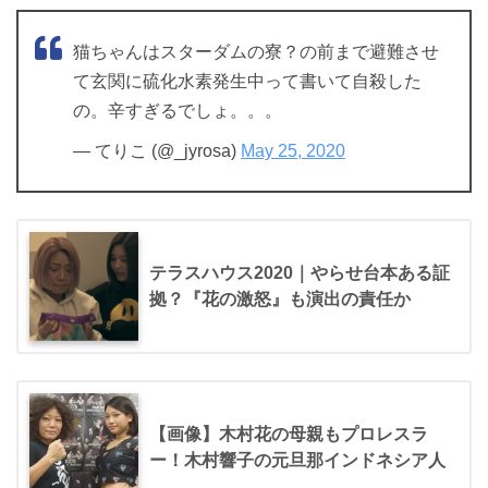
猫ちゃんはスターダムの寮？の前まで避難させ
て玄関に硫化水素発生中って書いて自殺した
の。辛すぎるでしょ。。。
— てりこ (@_jyrosa)
May 25, 2020
テラスハウス2020｜やらせ台本ある証
拠？『花の激怒』も演出の責任か
【画像】木村花の母親もプロレスラ
ー！木村響子の元旦那インドネシア人