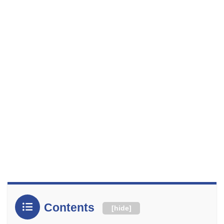
Contents
[
hide
]