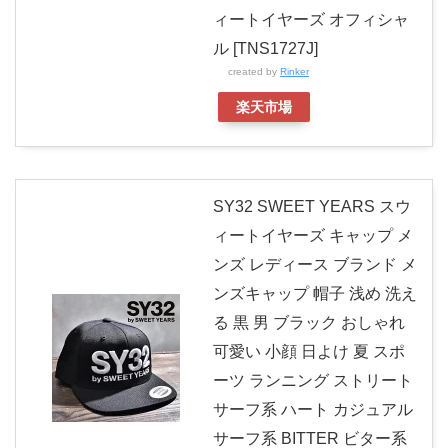
ィートイヤーズ オフィシャ
ル [TNS1727J]
created by
Rinker
楽天市場
SY32 SWEET YEARS スウ
ィートイヤーズ キャップ メ
ンズ レディース ブランド メ
ンズキャップ 帽子 浅め 洗え
る 黒 男 ブラック おしゃれ
可愛い 小顔 日よけ 夏 スポ
ーツ ランニング ストリート
サーフ系 ハート カジュアル
サーフ系 BITTER ビター系