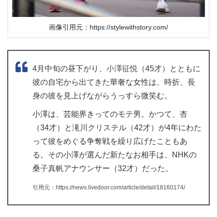
画像引用元：https://stylewithstory.com/
4月中旬の昼下がり、
小澤征悦
（45才）とともに
彼の自宅から出てきた華奢な女性は、時折、長
身の彼を見上げながらうっすら微笑む。
小澤は、芸能界きってのモテ男。かつて、杏
（34才）と滝川クリステル（42才）が4年にわた
って彼をめぐる争奪戦を繰り広げたこともあ
る。その小澤が選んだ新たなお相手は、NHKの
桑子真帆
アナウンサー（32才）だった。
引用元：https://news.livedoor.com/article/detail/18160174/