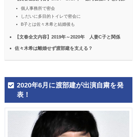
個人事務所で密会
しだいに多目的トイレで密会に
B子とは佐々木希と結婚後も
【文春全文内容】2019年～2020年 人妻C子と関係
佐々木希は離婚せず渡部建を支える？
2020年6月に渡部建が出演自粛を発
表！