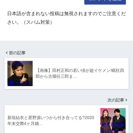
日本語が含まれない投稿は無視されますのでご注意くだ
さい。（スパム対策）
前の記事
【画像】田村正和の若い頃が超イケメン!眠狂四
郎から古畑任三郎ま…
次の記事
新垣結衣と星野源いつから付き合ってる?2020
年末交際4ヶ月婚…