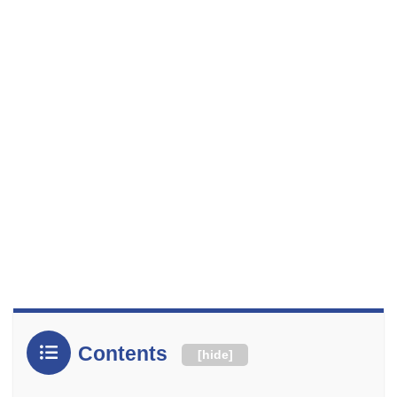
Contents
[
hide
]