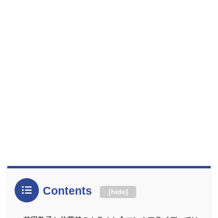
Contents
[
hide
]