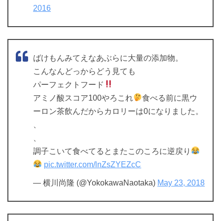
2016
ばけもんみてえなあぶらに大量の添加物。
こんなんどっからどう見ても
パーフェクトフード
アミノ酸スコア100やろこれ
食べる前に黒ウ
ーロン茶飲んだからカロリーは0になりました。
、
、
調子こいて食べてるとまたこのころに逆戻り
pic.twitter.com/lnZsZYEZcC
— 横川尚隆 (@YokokawaNaotaka)
May 23, 2018