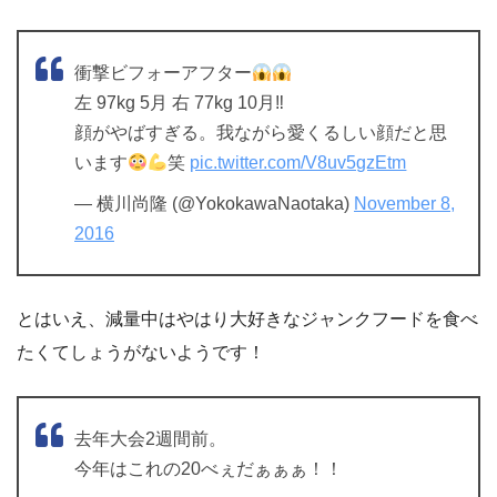
衝撃ビフォーアフター
左 97kg 5月 右 77kg 10月‼︎
顔がやばすぎる。我ながら愛くるしい顔だと思
います
笑
pic.twitter.com/V8uv5gzEtm
— 横川尚隆 (@YokokawaNaotaka)
November 8,
2016
とはいえ、減量中はやはり大好きなジャンクフードを食べ
たくてしょうがないようです！
去年大会2週間前。
今年はこれの20べぇだぁぁぁ！！