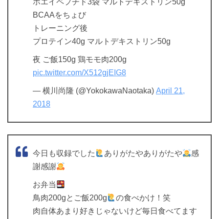
ホエイペプチド3袋 マルトデキストリン50g
BCAAをちょび
トレーニング後
プロテイン40g マルトデキストリン50g
夜 ご飯150g 鶏モモ肉200g
pic.twitter.com/X512gjEIG8
— 横川尚隆 (@YokokawaNaotaka)
April 21,
2018
今日も収録でした
ありがたやありがたや
感
謝感謝
お弁当
鳥肉200gとご飯200g
の食べかけ！笑
肉自体あまり好きじゃないけど毎日食べてます