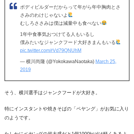
ボディビルダーだからって年がら年中胸肉とさ
さみのわけじゃないよ
むしろささみは僕は減量中も食べない
1年中食事気おつけてる人もいるし
僕みたいなジャンクフード大好きまんもいる
pic.twitter.com/rVd79QNUhM
— 横川尚隆 (@YokokawaNaotaka)
March 25,
2019
そう、横川選手はジャンクフードが大好き。
特にインスタントや焼きそばの「ペヤング」がお気に入り
のようです。
たしかにペヤングの超大盛だと1個1000kcalは軽くあるよ