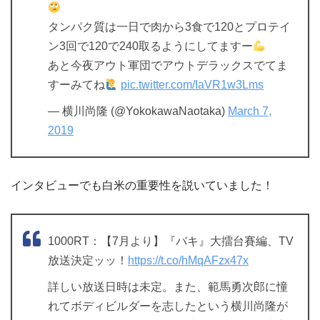
タンパク質は一日で肉から3食で120とプロテイ
ン3回で120で240取るようにしてますー
あと今夜アウト軍団でアウトデラックスでてま
すーみてね
pic.twitter.com/IaVR1w3Lms
— 横川尚隆 (@YokokawaNaotaka)
March 7,
2019
インタビューでも白米の重要性を説いていました！
1000RT：【7月より】『バキ』大擂台賽編、TV
放送決定ッッ！
https://t.co/hMqAFzx47x
詳しい放送日時は未定。また、範馬勇次郎に憧
れてボディビルダーを志したという横川尚隆が