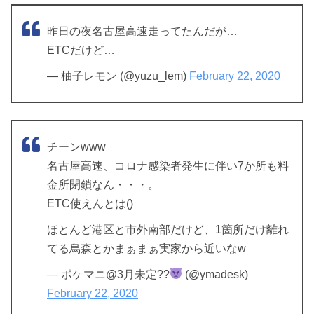
昨日の夜名古屋高速走ってたんだが…
ETCだけど…
— 柚子レモン (@yuzu_lem)
February 22, 2020
チーンwww
名古屋高速、コロナ感染者発生に伴い7か所も料
金所閉鎖なん・・・。
ETC使えんとは()
ほとんど港区と市外南部だけど、1箇所だけ離れ
てる烏森とかまぁまぁ実家から近いなw
— ポケマニ@3月未定??
(@ymadesk)
February 22, 2020