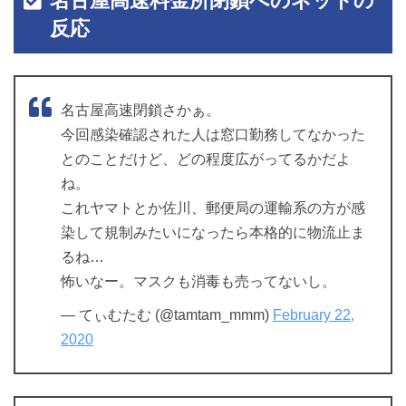
名古屋高速料金所閉鎖へのネットの
反応
名古屋高速閉鎖さかぁ。
今回感染確認された人は窓口勤務してなかった
とのことだけど、どの程度広がってるかだよ
ね。
これヤマトとか佐川、郵便局の運輸系の方が感
染して規制みたいになったら本格的に物流止ま
るね…
怖いなー。マスクも消毒も売ってないし。
— てぃむたむ (@tamtam_mmm)
February 22,
2020