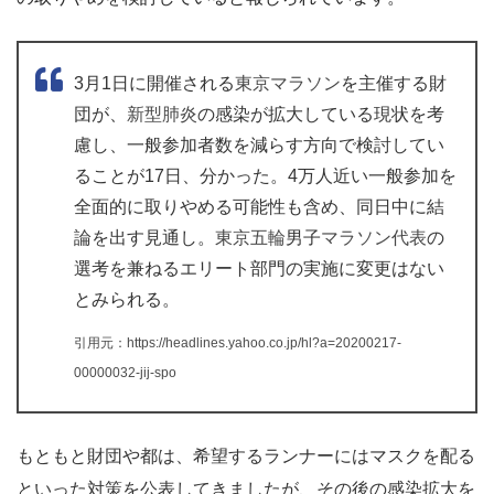
3月1日に開催される
東京マラソン
を主催する財
団が、
新型肺炎
の感染が拡大している現状を考
慮し、一般参加者数を減らす方向で検討してい
ることが17日、分かった。4万人近い一般参加を
全面的に取りやめる可能性も含め、同日中に結
論を出す見通し。
東京五輪
男子
マラソン代表
の
選考を兼ねるエリート部門の実施に変更はない
とみられる。
引用元：https://headlines.yahoo.co.jp/hl?a=20200217-
00000032-jij-spo
もともと財団や都は、希望するランナーにはマスクを配る
といった対策を公表してきましたが、その後の感染拡大を