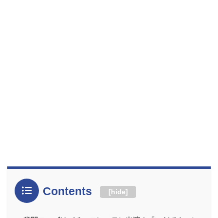
Contents
[
hide
]