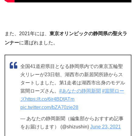
また、2021年には、
東京オリンピックの静岡県の聖火ラ
ンナー
に選ばれました。
全国41道府県目となる静岡県内での東京五輪聖
火リレーが23日朝、湖西市の新居関所跡からス
タートしました。第1走者は湖西市出身のモデル
當間ローズさん。
#あなたの静岡新聞
#當間ロー
ズ
https://t.co/6ir4BDfATm
pic.twitter.com/bZA70zie28
— あなたの静岡新聞（編集部からおすすめ記事
をお届けします） (@shizushin)
June 23, 2021