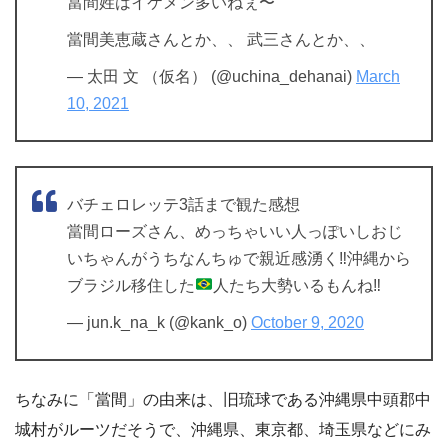
當間姓はイケメン多いねぇ〜
當間美恵蔵さんとか、、 武三さんとか、、
— 太田 文 （仮名） (@uchina_dehanai)
March
10, 2021
バチェロレッテ3話まで観た感想
當間ローズさん、めっちゃいい人っぽいしおじ
いちゃんがうちなんちゅで親近感湧く‼︎沖縄から
ブラジル移住した
人たち大勢いるもんね‼︎
— jun.k_na_k (@kank_o)
October 9, 2020
ちなみに「當間」の由来は、旧琉球である沖縄県中頭郡中
城村がルーツだそうで、沖縄県、東京都、埼玉県などにみ