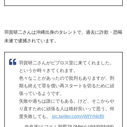
羽賀研二さんは沖縄出身のタレントで、過去に詐欺・恐喝
未遂で逮捕されています。
羽賀研二さんがビブロス堂に来てくれました。
というか時々きてくれます。
色々なことがあったので批判もありますが、刑
期も終えて罪を償い再スタートを切るために頑
張っているようです。
失敗や過ちは誰にでもある。けど、そこからや
り直すために頑張る人は格好良いって思う。何
度失敗しても。
pic.twitter.com/yWtYrhkrBt
— 奈良蓮(エフエム那覇78.0MHz) (@NRRN88)