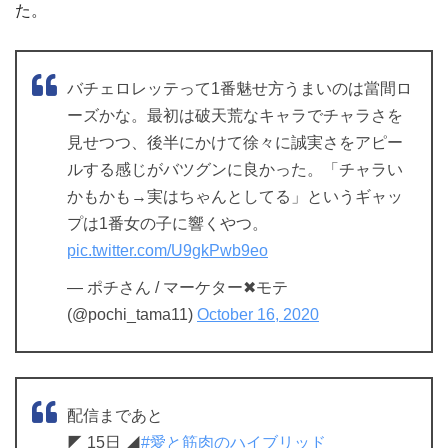
た。
バチェロレッテって1番魅せ方うまいのは當間ロ
ーズかな。最初は破天荒なキャラでチャラさを
見せつつ、後半にかけて徐々に誠実さをアピー
ルする感じがバツグンに良かった。「チャラい
かもかも→実はちゃんとしてる」というギャッ
プは1番女の子に響くやつ。
pic.twitter.com/U9gkPwb9eo
— ポチさん / マーケター✖︎モテ
(@pochi_tama11)
October 16, 2020
配信まであと
◤ 15日 ◢
#愛と筋肉のハイブリッド