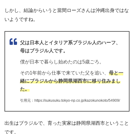
しかし、結論からいうと當間ローズさんは沖縄出身ではな
いようですね。
父は日本人とイタリア系ブラジル人のハーフ、
母はブラジル人です。
僕が日本で暮らし始めたのは5歳ごろ。
その1年前から仕事で来ていた父を追い、
母と一
緒にブラジルから静岡県湖西市に移り住みまし
た。
引用元：https://sukusuku.tokyo-np.co.jp/kazokunokoto/54909/
出生はブラジルで、育った実家は静岡県湖西市ということ
です。