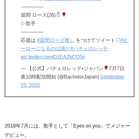
————–
當間 ローズ(26)
▷歌手
————–
応援は
#當間ローズ推し
をつけてツイート♡
#ヒ
ーローになるのは誰だ
#バチェロレッテ
pic.twitter.com/O1EAZkCQ3n
— 【公式】バチェロレッテ•ジャパン
7月7日
夜10時配信開始 (@BachelorJapan)
September
23, 2020
2018年7月には、歌手として「Eyes on you」でメジャー
デビュー。