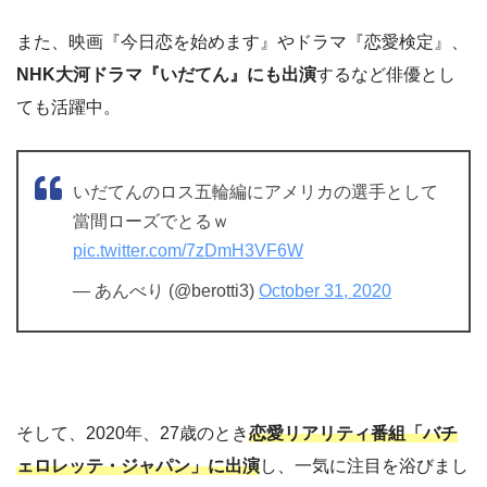
また、映画『今日恋を始めます』やドラマ『恋愛検定』、
NHK大河ドラマ『いだてん』にも出演
するなど俳優とし
ても活躍中。
いだてんのロス五輪編にアメリカの選手として
當間ローズでとるｗ
pic.twitter.com/7zDmH3VF6W
— あんべり (@berotti3)
October 31, 2020
そして、2020年、27歳のとき
恋愛リアリティ番組「バチ
ェロレッテ・ジャパン」に出演
し、一気に注目を浴びまし