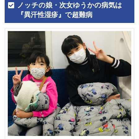
ノッチの娘・次女ゆうかの病気は
『異汗性湿疹』で超難病