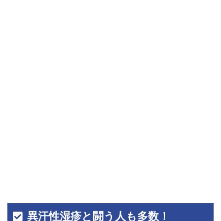
異汗性湿疹と闘う人も多数！