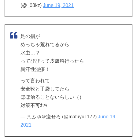
(@_03kz)
June 19, 2021
足の指が
めっちゃ荒れてるから
水虫…？
ってびびって皮膚科行ったら
異汗性湿疹！
って言われて
安全靴と手袋してたら
ほぼ治ることないらしい（）
対策不可ｵﾜﾀ
— まふゆ＠痩せろ (@mafuyu1172)
June 19,
2021