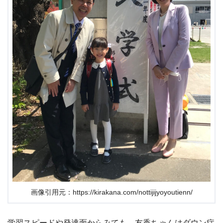
画像引用元：https://kirakana.com/nottijijyoyoutienn/
学習スピードや発達面からみても、友香ちゃんはダウン症