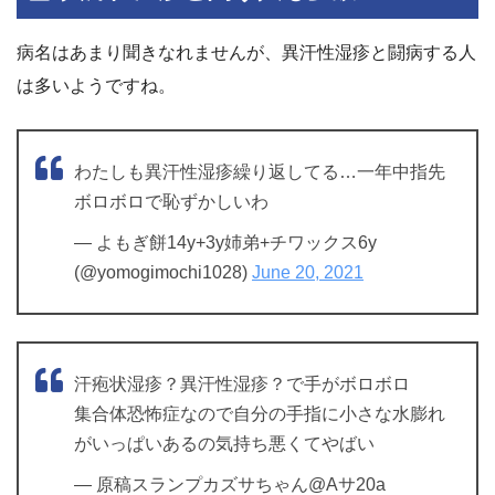
病名はあまり聞きなれませんが、異汗性湿疹と闘病する人
は多いようですね。
わたしも異汗性湿疹繰り返してる…一年中指先
ボロボロで恥ずかしいわ
— よもぎ餅14y+3y姉弟+チワックス6y
(@yomogimochi1028)
June 20, 2021
汗疱状湿疹？異汗性湿疹？で手がボロボロ
集合体恐怖症なので自分の手指に小さな水膨れ
がいっぱいあるの気持ち悪くてやばい
— 原稿スランプカズサちゃん@Aサ20a