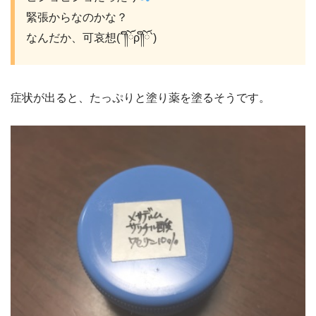
緊張からなのかな？
なんだか、可哀想(´༎ຶོρ༎ຶོ`)
症状が出ると、たっぷりと塗り薬を塗るそうです。