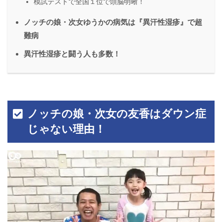
模試テストで全国１位で頭脳明晰！
ノッチの娘・次女ゆうかの病気は『異汗性湿疹』で超
難病
異汗性湿疹と闘う人も多数！
ノッチの娘・次女の友香はダウン症
じゃない理由！