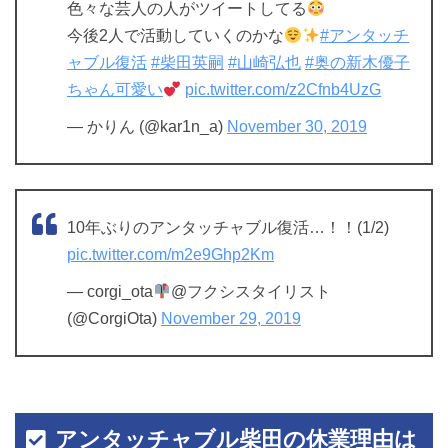
色々な芸人の人がツイートしてる
今後2人で活動していくのかな
#アンタッチ
ャブル復活
#柴田英嗣
#山崎弘也
#奥の新木優子
ちゃん可愛い
pic.twitter.com/z2Cfnb4UzG
— かりん (@kar1n_a)
November 30, 2019
10年ぶりのアンタッチャブル復活…！！(1/2)
pic.twitter.com/m2e9Ghp2Km
— corgi_ota
@フクシスタイリスト
(@CorgiOta)
November 29, 2019
アンタッチャブル柴田の休業理由は