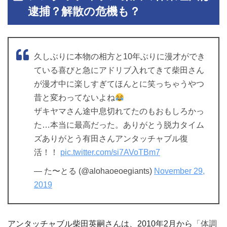
逮捕？解散の危機も？
久しぶりに本物の相方と10年ぶりに漫才ができ
ている喜びと急にアドリブ入れてきて柴田さん
が漫才中に楽しすぎてほんとに笑っちゃうやつ
昔と変わってないよね
ザキヤマさん途中息切れてたのもおもしろかっ
た…本当に最高だった。ありがとう脱力タイム
ズありがとう有田さんアンタッチャブル復
活！！
pic.twitter.com/si7AVoTBm7
— た〜とる (@alohaoeoegiants)
November 29,
2019
アンタッチャブル柴田英嗣さんは、2010年2月から
「体調