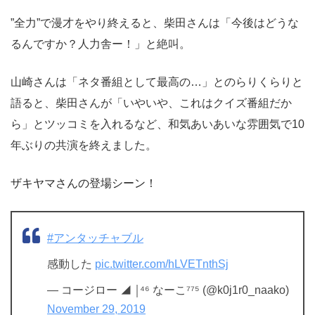
”全力”で漫才をやり終えると、柴田さんは「今後はどうな
るんですか？人力舎ー！」と絶叫。
山崎さんは「ネタ番組として最高の…」とのらりくらりと
語ると、柴田さんが「いやいや、これはクイズ番組だか
ら」とツッコミを入れるなど、和気あいあいな雰囲気で10
年ぶりの共演を終えました。
ザキヤマさんの登場シーン！
#アンタッチャブル
感動した
pic.twitter.com/hLVETnthSj
— コージロー ◢ ￨⁴⁶ なーこ⁷⁷⁵ (@k0j1r0_naako)
November 29, 2019