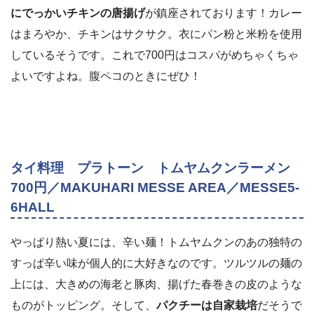
にでっかいチキンの唐揚げ
が鎮座されております！カレー
はまろやか、チキンはサクサク。衣にパン粉と米粉を使用
しているそうです。これで700円はコスパがめちゃくちゃ
よいですよね。腹ペコのときにぜひ！
タイ料理 プラトーン トムヤムクンラーメン
700円／MAKUHARI MESSE AREA／MESSE5-
6HALL
やっぱり熱い夏には、辛い麺！トムヤムクンのあの独特の
すっぱ辛い味が個人的に大好きなのです。ツルツルの麺の
上には、大きめの海老と豚肉、揚げた春巻きの皮のような
ものがトッピング。そして、
パクチーは自家栽培
だそうで