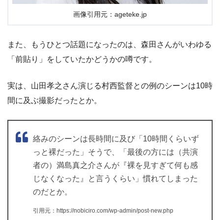
画像引用元：ageteke.jp
また、もうひとつ話題になったのは、森田さんがいわゆる
「前貼り」をしていたかどうかの噂です。
実は、山田孝之さん演じる村西監督との例のシーンは10時
間に及ぶ撮影だったとか。
絡みのシーンは長時間に及び「10時間くらいず
っと裸だった」そうで、「最後の方には（共演
者の）満島真之介さんが『裸を見すぎて何も感
じなくなった』と言うくらい」慣れてしまった
のだとか。
引用元：https://nobiciro.com/wp-admin/post-new.php