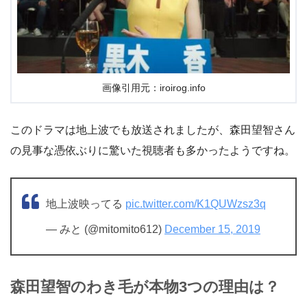
画像引用元：iroirog.info
このドラマは地上波でも放送されましたが、森田望智さん
の見事な憑依ぶりに驚いた視聴者も多かったようですね。
地上波映ってる
pic.twitter.com/K1QUWzsz3q
— みと (@mitomito612)
December 15, 2019
森田望智のわき毛が本物3つの理由は？