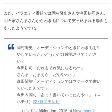
また、バラエティ番組では岡村隆史さんや今田耕司さん、
明石家さんまさんからわき毛について突っ込まれる場面も
あったようですね。
岡村隆史「オーディションのときにわき毛を生
やしていったかどうかだけ確認させてくださ
い」
今田耕司「おれもそれ気になるわー」
さんま「おまえら、だめやわ～」
森田望智「オーディションではマジックで書い
ていったんです」
今田＆岡村「あっ！書いていったんや～」（←
ハモり）
#27時間テレビ
— ロンドン (@london_2016jp)
November 2,