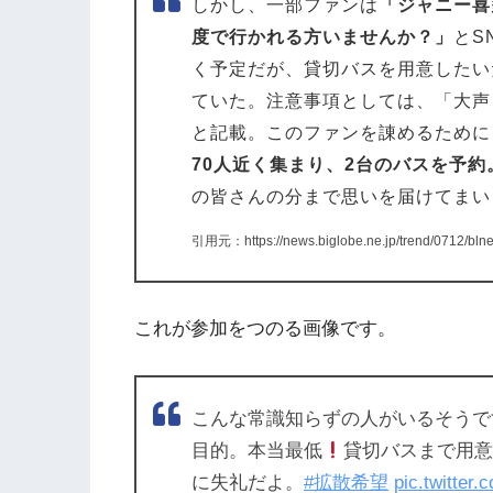
しかし、一部ファンは
「ジャニー喜
度で行かれる方いませんか？」
とS
く予定だが、貸切バスを用意したい
ていた。注意事項としては、「大声
と記載。このファンを諌めるために
70人近く集まり、2台のバスを予約
の皆さんの分まで思いを届けてまい
引用元：https://news.biglobe.ne.jp/trend/0712/bl
これが参加をつのる画像です。
こんな常識知らずの人がいるそうで
目的。本当最低
貸切バスまで用
に失礼だよ。
#拡散希望
pic.twitte