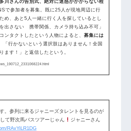
多川さんの告別式、絶対に迷惑がかからない程
NSで参加者を募集。既に25人が現地周辺に行
ため、あと5人一緒に行く人を探しているとし
を出さない 携帯関係、カメラ持ち込み不可」
コンタクトしたという人物によると、
募集には
。
「行かないという選択肢はありません！全国
ります！」と返信したという。
news_190712_2331068224.html
す。参列に来るジャニーズタレントを見るのが
意して野次馬バスツアーじゃん
ジャニーさん
r.com/RAvYiLR1DG