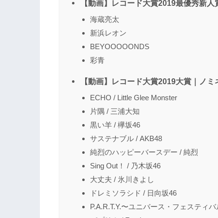
【動画】レコード大賞2019最優秀新
海蔵亮太
新浜レオン
BEYOOOOONDS
彩青
【動画】レコード大賞2019大賞｜ノ
ECHO / Little Glee Monster
片隅 / 三浦大知
黒い羊 / 欅坂46
サステナブル / AKB48
純烈のハッピーバースデー / 純烈
Sing Out！ / 乃木坂46
大丈夫 / 氷川きよし
ドレミソラシド / 日向坂46
P.A.R.T.Y.〜ユニバース・フェスティバル