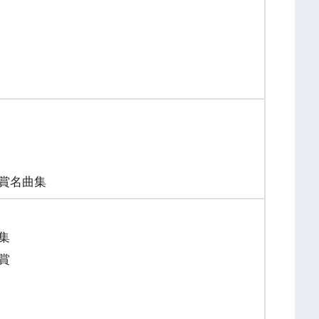
賞名曲集
集
賞