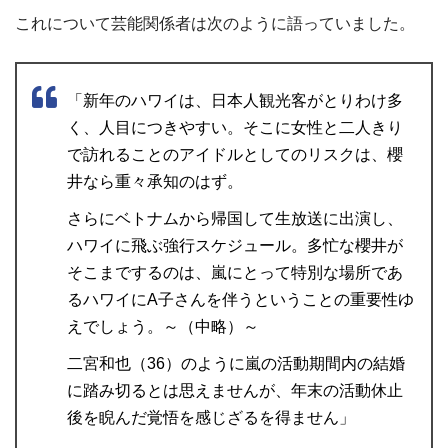
これについて芸能関係者は次のように語っていました。
「新年のハワイは、日本人観光客がとりわけ多
く、人目につきやすい。そこに女性と二人きり
で訪れることのアイドルとしてのリスクは、櫻
井なら重々承知のはず。
さらにベトナムから帰国して生放送に出演し、
ハワイに飛ぶ強行スケジュール。多忙な櫻井が
そこまでするのは、嵐にとって特別な場所であ
るハワイにA子さんを伴うということの重要性ゆ
えでしょう。～（中略）～
二宮和也（36）のように嵐の活動期間内の結婚
に踏み切るとは思えませんが、年末の活動休止
後を睨んだ覚悟を感じざるを得ません」