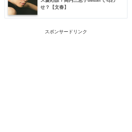
ス慶応誰？高内三恵子twitterで匂わ
せ？【文春】
スポンサードリンク