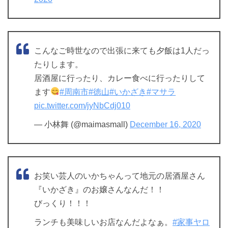
こんなご時世なので出張に来ても夕飯は1人だっ
たりします。
居酒屋に行ったり、カレー食べに行ったりして
ます
#周南市
#徳山
#いかざき
#マサラ
pic.twitter.com/jyNbCdj010
— 小林舞 (@maimasmall)
December 16, 2020
お笑い芸人のいかちゃんって地元の居酒屋さん
『いかざき』のお嬢さんなんだ！！
びっくり！！！
ランチも美味しいお店なんだよなぁ。
#家事ヤロ