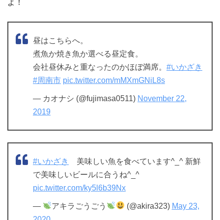
よ！
昼はこちらへ。
煮魚か焼き魚か選べる昼定食。
会社昼休みと重なったのかほぼ満席。
#いかざき
#周南市
pic.twitter.com/mMXmGNiL8s
— カオナシ (@fujimasa0511)
November 22,
2019
#いかざき
美味しい魚を食べています^_^ 新鮮
で美味しいビールに合うね^_^
pic.twitter.com/ky5l6b39Nx
—
アキラごうごう
(@akira323)
May 23,
2020