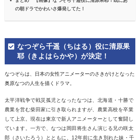
まとめ 【画像】なつぞら千遥役に清原果耶！既にあ
の朝ドラでかわいさ爆発してた！
なつぞら千遥（ちはる）役に清原果
耶（きよはらかや）が決定！
なつぞらは、日本の女性アニメーターのさきがけとなった
奥原なつの人生を描くドラマ。
太平洋戦争で戦災孤児となったなつは、北海道・十勝で
農業を営む柴田家に引き取られますが、農業高校を卒業
して上京。現在は東京で新人アニメーターとして奮闘し
ています。一方で、
なつは岡田将生さん演じる兄の咲太
郎（さいたろう）とともに、12年前に生き別れた妹・千