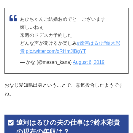
あひちゃんご結婚おめでとーございます
嬉しいねぇ
来週のドデスカ予約した
どんな声が聞けるか楽しみ
#遼河はるひ
#鈴木彩
貴
pic.twitter.com/oRHmJlBgYT
— かな (@masan_kana)
August 6, 2019
おなじ愛知県出身ということで、意気投合したようです
ね。
遼河はるひの夫の仕事は?鈴木彩貴
の現在の年収は？