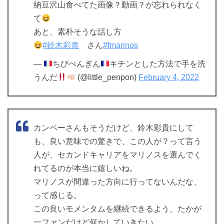
納豆沢山食べてた画像？動画？が忘れられなく
て
あと、素朴そうな話し方
#鈴木彩貴
さん
#fmarinos
—
ちびぺんぎん
キチンとした方法で手を洗
うんだ
(@little_penpon)
February 4, 2022
カンペーさんもそうだけど、鈴木彩貴にして
も、良い意味での驚きで、この人が？って言う
人が、セカンドキャリアをマリノスを選んでく
れてるのが本当に嬉しいね。
マリノスが間違った方向に行ってないんだな、
って感じる。
この良いモメンタムを継続できるよう、たかが
一ファンだけど何かしていきたい