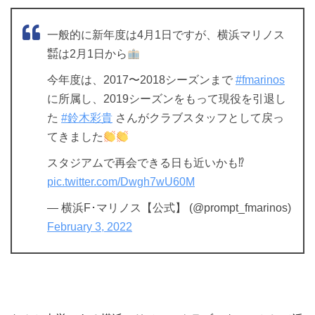
一般的に新年度は4月1日ですが、横浜マリノス
㍿は2月1日から
今年度は、2017〜2018シーズンまで
#fmarinos
に所属し、2019シーズンをもって現役を引退し
た
#鈴木彩貴
さんがクラブスタッフとして戻っ
てきました
スタジアムで再会できる日も近いかも⁉︎
pic.twitter.com/Dwgh7wU60M
— 横浜F･マリノス【公式】 (@prompt_fmarinos)
February 3, 2022