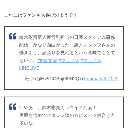
これにはファンも大喜びのようです。
鈴木彩貴新人運営副担当の日産スタジアム研修
配信、かなり面白かった。裏方スタッフさんの
働きぶり、頑張りを見れるという意味でもとて
もいい。
#fmarinos
#マリノス
#マリノス
LINELIVE
— わつ (@Hv5CCB5jFt9N2Qx)
February 8, 2022
いやあ、、鈴木彩貴カッコイイなぁ！
勇蔵も含めてスタッフ陣の方にスーツ似合う方
多いな。。