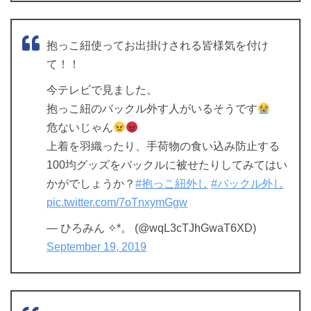
抱っこ紐使ってお出掛けされる皆様気を付け
て！！
今テレビで見ました。
抱っこ紐のバックル外す人がいるそうです
危ないじゃん
上着を羽織ったり、手荷物の食い込み防止する
100均グッズをバックルに被せたりしてみてはい
かがでしょうか？
#抱っこ紐外し
#バックル外し
pic.twitter.com/7oTnxymGgw
— ひろみん ✧*。 (@wqL3cTJhGwaT6XD)
September 19, 2019