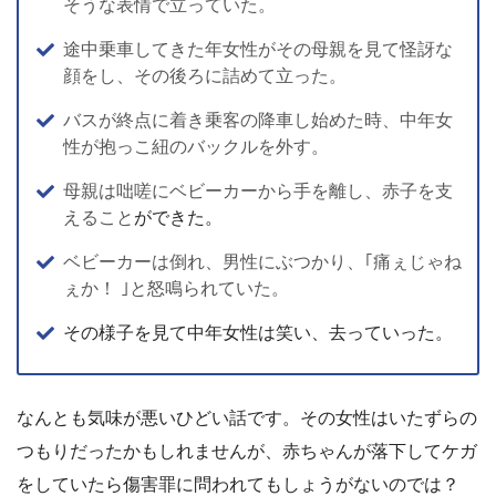
そうな表情で立っていた。
途中乗車してきた年女性がその母親を見て怪訝な
顔をし、その後ろに詰めて立った。
バスが終点に着き乗客の降車し始めた時、中年女
性が抱っこ紐のバックルを外す。
母親は咄嗟にベビーカーから手を離し、赤子を支
えること
ができた。
ベビーカーは倒れ、男性にぶつかり、
｢痛ぇじゃね
ぇか！ ｣と怒鳴られていた。
その様子を見て中年女性は笑い、去っていった。
なんとも気味が悪いひどい話です。その女性はいたずらの
つもりだったかもしれませんが、赤ちゃんが落下してケガ
をしていたら傷害罪に問われてもしょうがないのでは？