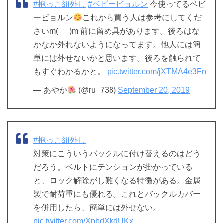
#抱っこ紐外し
#ベビービョルン
今使ってるベビ
ービョルン
これから買う人は参考にしてくだ
さいm(_ _)m 前に留め具があります。後ろはな
かなか外れないようになってます。他人には簡
単には外せないかと思います。後ろを触られて
もすぐわかるかと。
pic.twitter.com/jXTMA4e3Fn
— あやか
(@ru_738)
September 20, 2019
#抱っこ紐外し
対策にこういうバックルに付け替えるのはどう
だろう。ベルトにテンションが掛かっている
と、ロック解除がし難くなる特徴がある。金属
製で耐荷重にも優れる。これとバックルカバー
を併用したら、簡単には外せない。
pic.twitter.com/XpbdXkdUKx