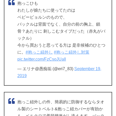
抱っこひも
わたしが娘たちに使ってたのは
ベビービョルンのもので、
バックルは背面でなく、自分の前の胸上、鎖
骨？あたりに 刺しこむタイプだった（赤丸がバ
ックル）
今から買おうと思ってる方は 是非候補のひとつ
に。
#抱っこ紐外し
#抱っこ紐外し対策
pic.twitter.com/FzCsoJUaIl
— エリナ@愚痴垢 (@eri7_83)
September 19,
2019
抱っこ紐外しの件、簡易的に防御するならタオ
ル製のシートベルト&抱っこ紐カバーが有効か
も。ベルクロで着脱簡単だし洗えます。バック