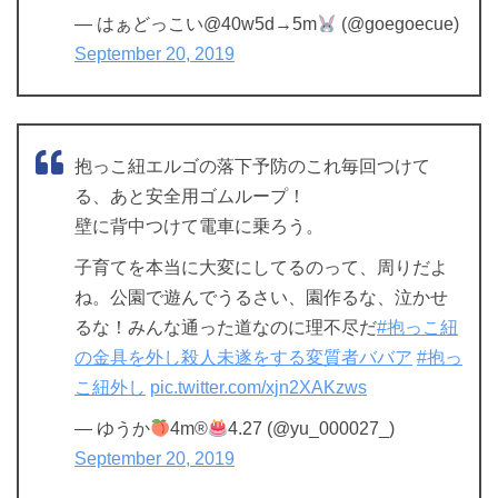
— はぁどっこい@40w5d→5m
(@goegoecue)
September 20, 2019
抱っこ紐エルゴの落下予防のこれ毎回つけて
る、あと安全用ゴムループ！
壁に背中つけて電車に乗ろう。
子育てを本当に大変にしてるのって、周りだよ
ね。公園で遊んでうるさい、園作るな、泣かせ
るな！みんな通った道なのに理不尽だ
#抱っこ紐
の金具を外し殺人未遂をする変質者ババア
#抱っ
こ紐外し
pic.twitter.com/xjn2XAKzws
— ゆうか
4m®
4.27 (@yu_000027_)
September 20, 2019