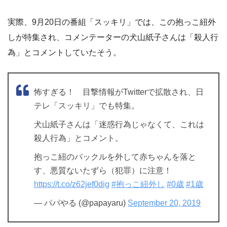
実際、9月20日の番組「スッキリ」では、この抱っこ紐外
しが特集され、コメンテーターの犬山紙子さんは「殺人行
為」とコメントしていたそう。
怖すぎる！ 目撃情報がTwitterで拡散され、日
テレ「スッキリ」でも特集。
犬山紙子さんは「迷惑行為じゃなくて、これは
殺人行為」とコメント。
抱っこ紐のバックルを外して赤ちゃんを落と
す、悪質ないたずら（犯罪）に注意！
https://t.co/z62jef0dig
#抱っこ紐外し
#0歳
#1歳
— パパやる (@papayaru)
September 20, 2019